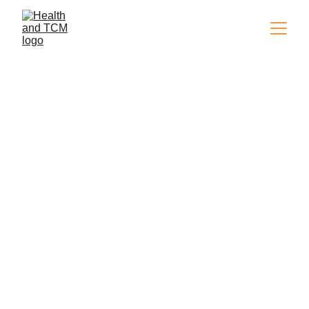
La patiente, fille de 17 ans, 
étudiante, est tombée à moto à 
une vitesse lente il y a deux 
mois, gonflée du genou droit 
mais capable de marcher, mais 
avait encore une douleur à 
l'articulation du genou deux 
mois plus tard. 