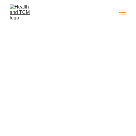
Les célèbres médecins 
dans l'histoire chinoise
Cliquez sur les images pour regarder les 
détailles